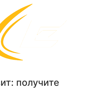
ит: получите