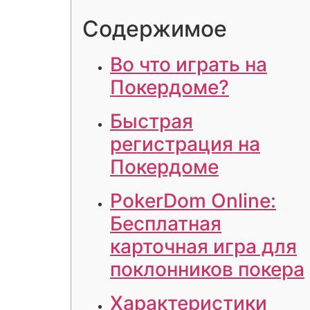
Содержимое
Во что играть на
Покердоме?
Быстрая
регистрация на
Покердоме
PokerDom Online:
Бесплатная
карточная игра для
поклонников покера
Характеристики