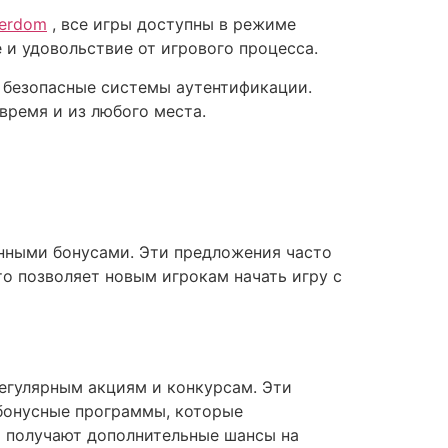
erdom
, все игры доступны в режиме
 и удовольствие от игрового процесса.
и безопасные системы аутентификации.
время и из любого места.
нными бонусами. Эти предложения часто
то позволяет новым игрокам начать игру с
егулярным акциям и конкурсам. Эти
 бонусные программы, которые
ко получают дополнительные шансы на