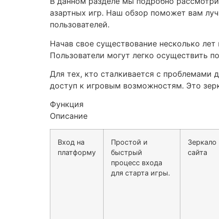
В данном разделе мы подробно рассмотри
азартных игр. Наш обзор поможет вам луч
пользователей.
Начав свое существование несколько лет 
Пользователи могут легко осуществить пок
Для тех, кто сталкивается с проблемами 
доступ к игровым возможностям. Это зер
Функция
Описание
Вход на
Простой и
Зеркало
платформу
быстрый
сайта
процесс входа
для старта игры.