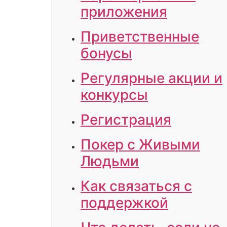
приложения
Приветственные
бонусы
Регулярные акции и
конкурсы
Регистрация
Покер с Живыми
Людьми
Как связаться с
поддержкой